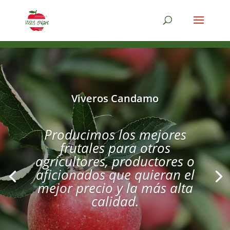
Viveros Candamo
Producimos los mejores
Le ofrecemos árboles
frutales para otros
frutales, plantas para la
agricultores, productores o
huerta, forestales, pequeños
aficionados que quieran el
frutos y plantas
mejor precio y la más alta
ornamentales. Somos
calidad.
especialistas en manzano
de sidra con todos los