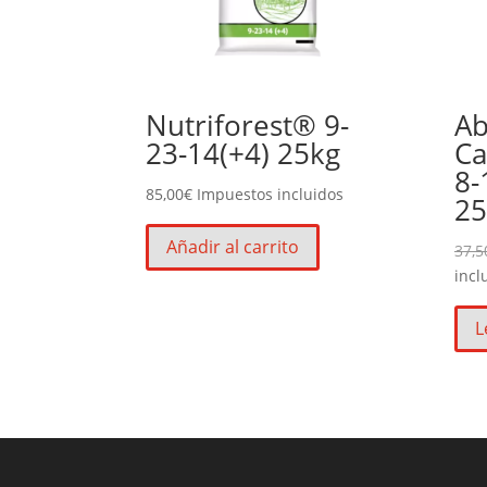
Nutriforest® 9-
Ab
23-14(+4) 25kg
Ca
8-
85,00
€
Impuestos incluidos
25
Añadir al carrito
37,5
incl
L