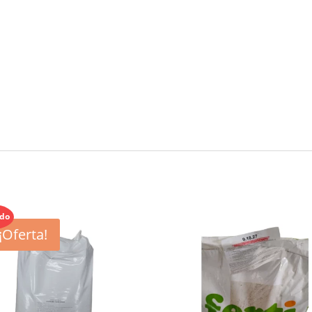
ado
¡Oferta!