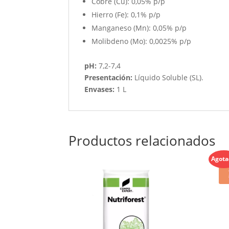
Cobre (Cu): 0,05% p/p
Hierro (Fe): 0,1% p/p
Manganeso (Mn): 0,05% p/p
Molibdeno (Mo): 0,0025% p/p
pH:
7,2-7,4
Presentación:
Líquido Soluble (SL).
Envases:
1 L
Productos relacionados
Agot