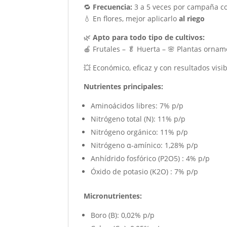
🔁
Frecuencia:
3 a 5 veces por campaña c
💧 En flores, mejor aplicarlo
al riego
🌿
Apto para todo tipo de cultivos:
🍎 Frutales – 🥬 Huerta – 🌸 Plantas orna
💥 Económico, eficaz y con resultados visi
Nutrientes principales:
Aminoácidos libres: 7% p/p
Nitrógeno total (N): 11% p/p
Nitrógeno orgánico: 11% p/p
Nitrógeno α-amínico: 1,28% p/p
Anhídrido fosfórico (P2O5) : 4% p/p
Óxido de potasio (K2O) : 7% p/p
Micronutrientes:
Boro (B): 0,02% p/p