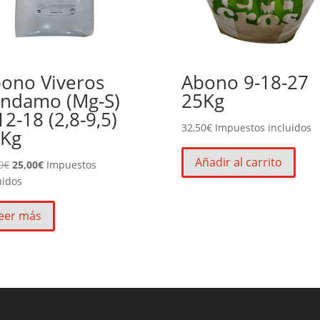
ono Viveros
Abono 9-18-27
ndamo (Mg-S)
25Kg
12-18 (2,8-9,5)
32,50
€
Impuestos incluidos
Kg
Añadir al carrito
El
El
0
€
25,00
€
Impuestos
precio
precio
uidos
original
actual
era:
es:
eer más
37,50€.
25,00€.