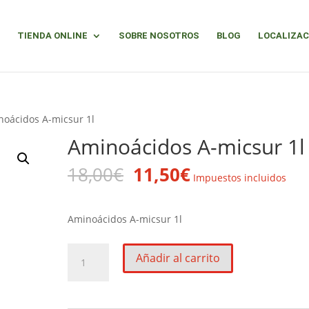
TIENDA ONLINE
SOBRE NOSOTROS
BLOG
LOCALIZAC
noácidos A-micsur 1l
Aminoácidos A-micsur 1l
El
El
18,00
€
11,50
€
Impuestos incluidos
precio
precio
original
actual
era:
es:
Aminoácidos A-micsur 1l
18,00€.
11,50€.
Aminoácidos
Añadir al carrito
A-
micsur
1l