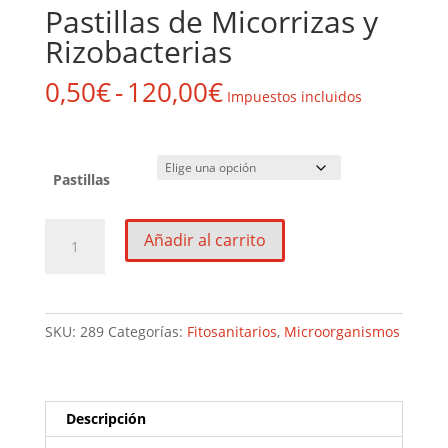
Pastillas de Micorrizas y
Rizobacterias
Rango
0,50
€
-
120,00
€
Impuestos incluidos
de
precios:
desde
0,50€
Pastillas
hasta
120,00€
Pastillas
Añadir al carrito
de
Micorrizas
y
Rizobacterias
SKU:
289
Categorías:
Fitosanitarios
,
Microorganismos
cantidad
Descripción