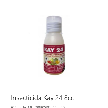
Insecticida Kay 24 8cc
Rango
4,90
€
-
14,99
€
Impuestos incluidos