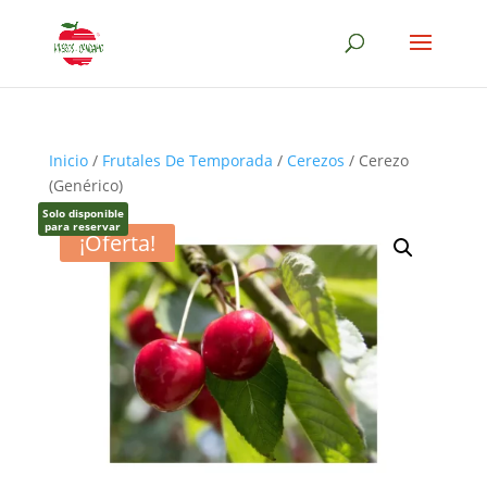
Inicio
/
Frutales De Temporada
/
Cerezos
/ Cerezo
(Genérico)
Solo disponible
para reservar
¡Oferta!