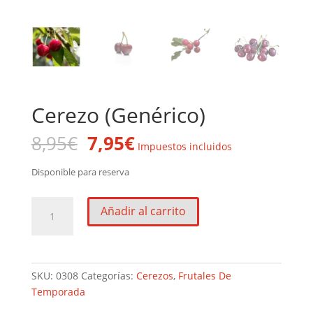
Cerezo (Genérico)
El
El
8,95
€
7,95
€
Impuestos incluidos
precio
precio
original
actual
Disponible para reserva
era:
es:
8,95€.
7,95€.
Cerezo
Añadir al carrito
(Genérico)
cantidad
SKU:
0308
Categorías:
Cerezos
,
Frutales De
Temporada